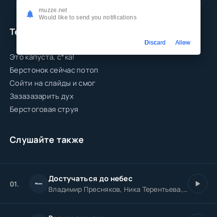
muzze.net
Would like to send you notifications
Текст песни
Discard
Allow
Это капуста, с*ка!
Берстонок сейчас потоп
Сойти на слайды и смог
Зазазазарить дух
Берстоговая струя
Слушайте также
Достучаться до небес
01.
Владимир Пресняков, Ника Терентьева, VENERA