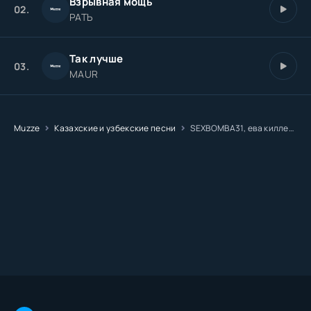
Взрывная мощь
02.
РАТЬ
Так лучше
03.
MAUR
Muzze
Казахские и узбекские песни
SEXBOMBA31, ева киллер, мая койка, ника кабина - интернет