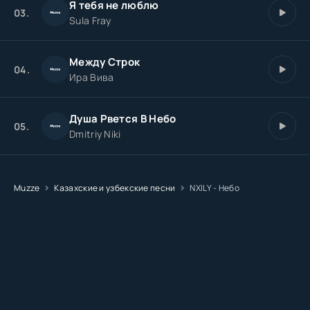
Я тебя не люблю
03.
Sula Fray
Между Строк
04.
Ира Вива
Душа Рвется В Небо
05.
Dmitriy Niki
Muzze
Казахские и узбекские песни
NXILY - Небо