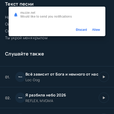
Текст песни
muzze.net
На дыханье весны
Would like to send you notifications
Ой, небо, небо высокое
Discard
Allow
Светлое и глубокое
Ты укрой меня крылом
Слушайте также
Всё зависит от Бога и немного от нас
01.
Loc-Dog
Я разбила небо 2026
02.
REFLEX, MVGMA