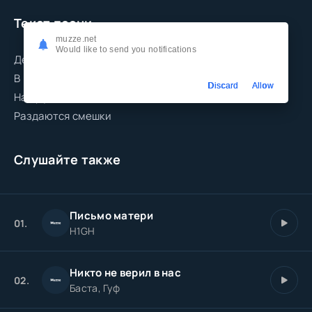
Текст песни
muzze.net
Would like to send you notifications
Девочка завязывает шнурки
В полуприседе, чтоб никто не заглянул под юбку
Discard
Allow
На другой половине площадки
Раздаются смешки
Слушайте также
Письмо матери
01.
H1GH
Никто не верил в нас
02.
Баста, Гуф