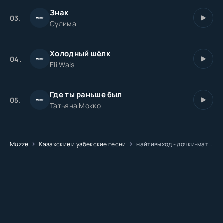
Знак
03.
Сулима
Холодный шёлк
04.
Eli Wais
Где ты раньше был
05.
Татьяна Мокко
Muzze
Казахские и узбекские песни
найтивыход - дочки-матери