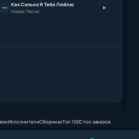
Как Сильно Я Тебя Люблю
Новая Песня
еки
Исполнители
Сборники
Топ 100
Стол заказов