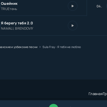
Ошейник
04.
TRUEтень
Я берегу тебя 2.0
NAMALI, BRENDOVIY
захские и узбекские песни
Sula Fray - Я тебя не люблю
Главная
Тр
трация:
admin@muzze.net