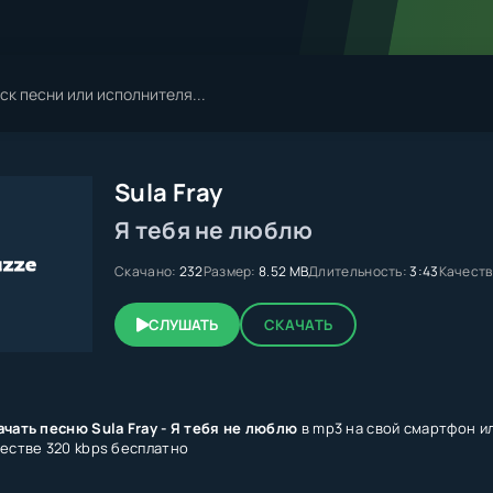
Sula Fray
Я тебя не люблю
Скачано:
232
Размер:
8.52 MB
Длительность:
3:43
Качеств
СЛУШАТЬ
СКАЧАТЬ
ачать песню Sula Fray - Я тебя не люблю
в mp3 на свой смартфон ил
честве 320 kbps бесплатно