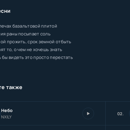
есни
лечах базальтовой плитой
ия раны посыпает соль
ой прожить, срок земной отбыть
ят то, о чем не хочешь знать
 бы видеть это просто перестать
те также
Небо
02.
NXILY