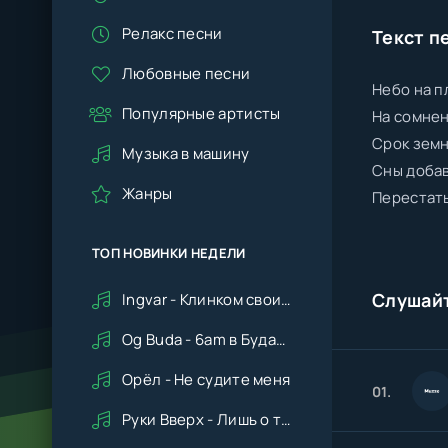
Релакс песни
Текст п
Любовные песни
Небо на п
Популярные артисты
На сомнен
Срок земн
Музыка в машину
Сны добав
Жанры
Перестать
ТОП НОВИНКИ НЕДЕЛИ
Слушай
Ingvar - Клинком своим ударишь ты по сердцу мне
Og Buda - 6am в Будапеште
Орёл - Не судите меня
01.
Руки Вверх - Лишь о тебе мечтая (Remix cover Deep House)