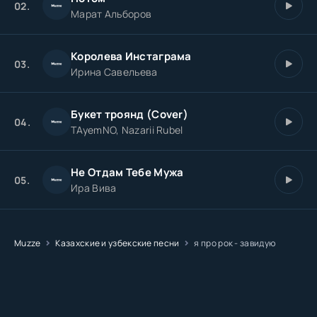
02.
Марат Альборов
Королева Инстаграма
03.
Ирина Савельева
Букет троянд (Cover)
04.
TAyemNO, Nazarii Rubel
Не Отдам Тебе Мужа
05.
Ира Вива
Muzze
Казахские и узбекские песни
я про рок - завидую