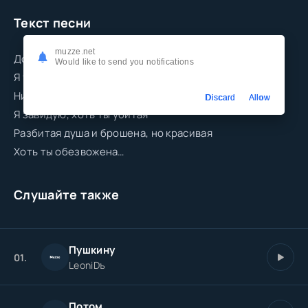
Текст песни
muzze.net
Дорогая моя
Would like to send you notifications
Я тебе завидую и почти в открытую
Ни одного выхода из моей обиды к тебе
Discard
Allow
Я завидую, хоть ты убитая
Разбитая душа и брошена, но красивая
Хоть ты обезвожена…
Слушайте также
Пушкину
01.
LeoniDъ
Потом