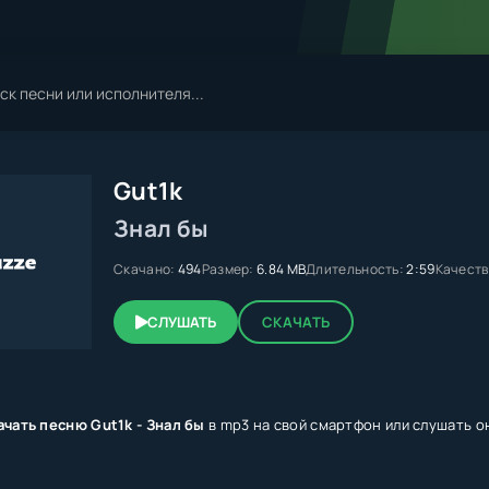
Gut1k
Знал бы
Скачано:
494
Размер:
6.84 MB
Длительность:
2:59
Качеств
СЛУШАТЬ
СКАЧАТЬ
ачать песню Gut1k - Знал бы
в mp3 на свой смартфон или слушать он