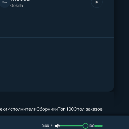
Gokilla
еки
Исполнители
Сборники
Топ 100
Стол заказов
0:00
--
100