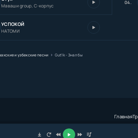
04.
Маваши group, С-корпус
УСПОКОЙ
НАТОМИ
захские и узбекские песни
Gut1k - Знал бы
Главная
Тр
трация:
admin@muzze.net