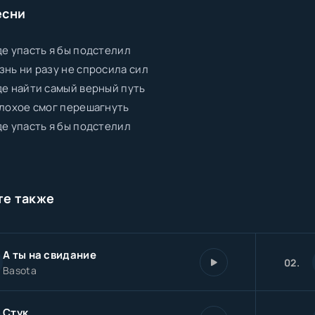
есни
де упасть я бы подстелил
знь ни разу не спросила сил
де найти самый верный путь
плохое смог перешагнуть
де упасть я бы подстелил
те также
А ты на свидание
02.
Basota
Стук