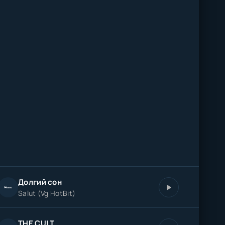
Долгий сон
Salut (Vg HotBit)
THE CULT