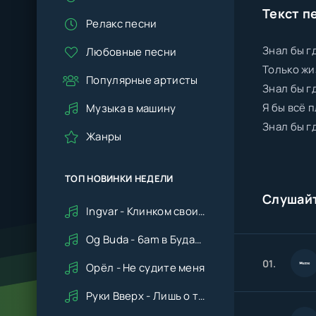
Текст п
Релакс песни
Знал бы г
Любовные песни
Только жи
Популярные артисты
Знал бы г
Я бы всё 
Музыка в машину
Знал бы г
Жанры
ТОП НОВИНКИ НЕДЕЛИ
Слушай
Ingvar - Клинком своим ударишь ты по сердцу мне
Og Buda - 6am в Будапеште
01.
Орёл - Не судите меня
Руки Вверх - Лишь о тебе мечтая (Remix cover Deep House)