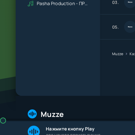
03.
Pasha Production - ПРАВДУ СКАЖИ
05.
Muzze
Ка
Muzze
© 2026 Muzze.net. Все права защищены. Админис
Нажмите кнопку Play
для начала проигрывания