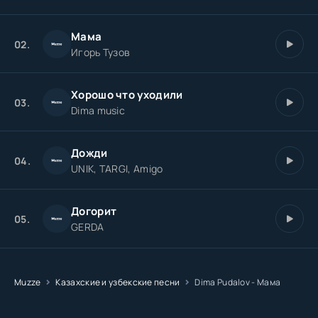
Мама
02.
Игорь Тузов
Хорошо что уходили
03.
Dima music
Дожди
04.
UNIK, TARGI, Amigo
Догорит
05.
GERDA
Muzze
Казахские и узбекские песни
Dima Pudalov - Мама