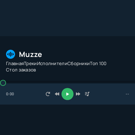
Muzze
Главная
Треки
Исполнители
Сборники
Топ 100
Стол заказов
© 2026 Muzze.net. Все права защищены. Администрация:
admin@muzze.net
0:00
--