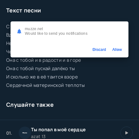
Текст песни
С годами став взрослее в чувствах строже
muzze.net
Would like to send you notifications
Вдруг сердцем начинаешь понимать
Нет человека ближе и дороже
Discard
Allow
Чем женщина которой имя Мать
Она с тобой и в радости и в горе
Она с тобой пускай далёко ты
И сколько же в её таится взоре
Сердечной материнской теплоты
Слушайте также
Ты попал в моё сердце
01.
azat 13