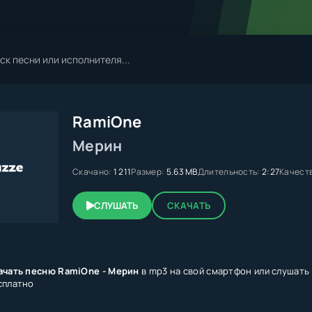
RamiOne
Мерин
Скачано:
1 211
Размер:
5.63 MB
Длительность:
2:27
Качест
СЛУШАТЬ
СКАЧАТЬ
ачать песню RamiOne - Мерин
в mp3 на свой смартфон или слушать 
сплатно