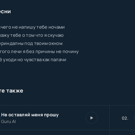
есни
чего не напишу тебе ночами
кажу тебе о том что я скучаю
ериндалны под твоим окном
гого лечи я без причины не почину
ё уходи но чувства как палачи
те также
Не оставляй меня прошу
02.
Guru AI