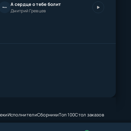
А сердце о тебе болит
Дмитрий Гревцев
еки
Исполнители
Сборники
Топ 100
Стол заказов