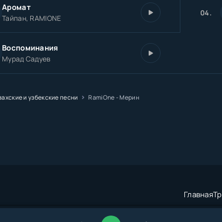
Аромат
04.
Тайпан, RAMIONE
Воспоминания
Мурад Садуев
захские и узбекские песни
RamiOne - Мерин
Главная
Тр
трация:
admin@muzze.net