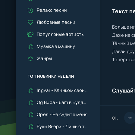
Релакс песни
Текст п
Любовные песни
Больше ни
Популярные артисты
Даже не с
Тёмный м
Музыка в машину
Давай дру
Жанры
Теперь вс
ТОП НОВИНКИ НЕДЕЛИ
Слушай
Ingvar - Клинком своим ударишь ты по сердцу мне
Og Buda - 6am в Будапеште
Орёл - Не судите меня
01.
Руки Вверх - Лишь о тебе мечтая (Remix cover Deep House)