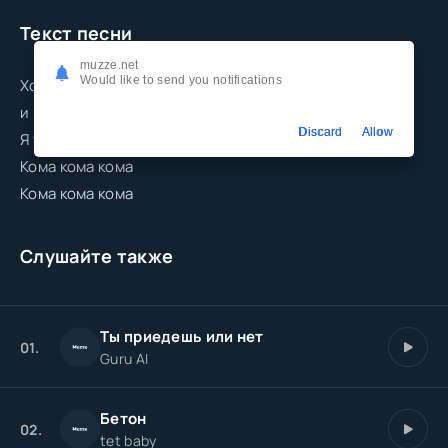
Текст песни
muzze.net
Would like to send you notifications
Хочу потерять с тобой свой день
и можно даже было бы больше
Discard
Allow
Я теряю сомнения но без тебя мир кома
Кома кома кома
Кома кома кома
Слушайте также
Ты приедешь или нет
01.
Guru AI
Бетон
02.
tet baby