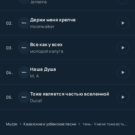
Jansena
Держи меня крепче
02.
moonwalker
Все как у всех
03.
молодой калуга
Наша Душа
04.
M, A
Тоже является частью вселенной
05.
Ducat
Muzze
Казахские и узбекские песни
тень - У меня тоже есть душа