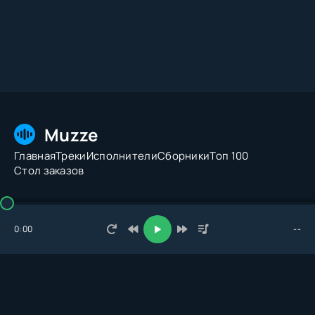
Muzze
Главная
Треки
Исполнители
Сборники
Топ 100
Стол заказов
© 2026 Muzze.net. Все права защищены. Администрация:
admin@muzze.net
0:00
--