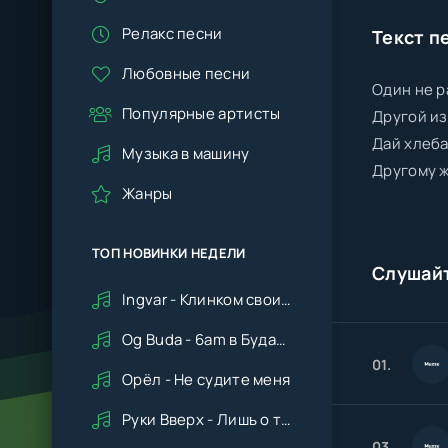
Релакс песни
Текст п
Любовные песни
Один не р
Популярные артисты
Другой из
Дай хлеба
Музыка в машину
Другому 
Жанры
ТОП НОВИНКИ НЕДЕЛИ
Слушай
Ingvar - Клинком своим ударишь ты по сердцу мне
Og Buda - 6am в Будапеште
01.
Орёл - Не судите меня
Руки Вверх - Лишь о тебе мечтая (Remix cover Deep House)
03.