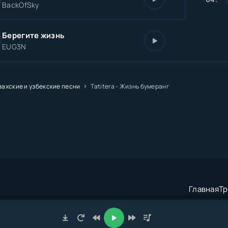
BackOfSky
Берегите жизнь
EUG3N
захские и узбекские песни
Tatitera - Жизнь бумеранг
Главная
Тр
трация:
admin@muzze.net