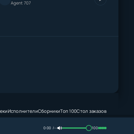
Agent 707
еки
Исполнители
Сборники
Топ 100
Стол заказов
0:00
--
100