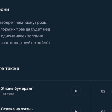
есни
азберёт чем пахнут розы
 горьких трав да будет мёд
 одному навек запомни
жизнь пожертвуй не поймёт
те также
Жизнь бумеранг
02.
Tatitera
Ставка на жизнь
04.