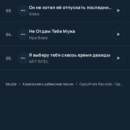
Он не хотел её отпускать последний вечер
03.
Aleks
Не Отдам Тебе Мужа
04.
Ира Вива
Я выберу тебя сквозь время дважды
05.
ART INTEL
Muzze
Казахские и узбекские песни
GipsyPrala Records - Где друзья