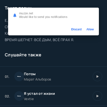
Текст песни
muzze.net
Would like to send you notifications
Е, Я ШЁЛ ПО ЖИЗНИ, ВЕЗЛА ТЕБЕ СНА.
СМЕЯЛСЯ ГРОМКО, НАЗАД НЕ ГЛЯДЕЯ.
Discard
Allow
КАЗАЛОСЬ, ВСЁ В МОИХ РУКАХ СПОЛНА, НО
ВРЕМЯ ШЕПЧЕТ: ВСЁ ДЫМ, ВСЁ ПРАХ Я.
Слушайте также
Потом
01.
Марат Альборов
Я устал от жизни
02.
Vextie