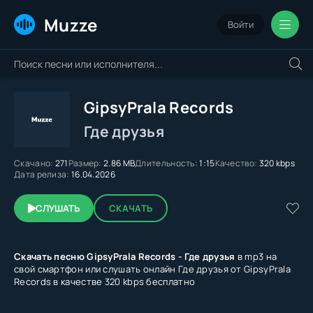
Muzze
Войти
GipsyPrala Records
Где друзья
Скачано:
271
Размер:
2.86 MB
Длительность:
1:15
Качество:
320 kbps
Дата релиза:
16.04.2026
СЛУШАТЬ
СКАЧАТЬ
Скачать песню GipsyPrala Records - Где друзья
в mp3 на
свой смартфон или слушать онлайн Где друзья от GipsyPrala
Records в качестве 320 kbps бесплатно