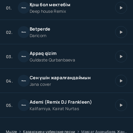
Қош бол мектебім
01.
Deep house Remix
Betperde
02.
Daricorn
Appaq qizim
03.
Guldaste Qurbanbaeva
Сен үшін жаралғандаймын
04.
Jana cover
Ademi (Remix DJ Frankleen)
05.
Kalifarniya, Kairat Nurtas
Muzze
Казахские и узбекские песни
Мақсат Андешбаев, Жанасқар Қалмырза - Досым