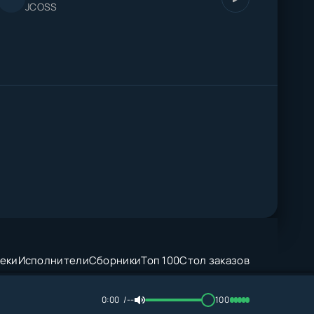
JCOSS
еки
Исполнители
Сборники
Топ 100
Стол заказов
0:00
--
100