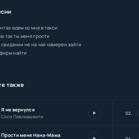
есни
онтах едем ко мне в такси
же так ты меня прости
 свидании не на чай намерен зайти
 фирм найти
те также
Я не вернулся
02.
Сосо Павлиашвили
Прости меня Нана-Мама
04.