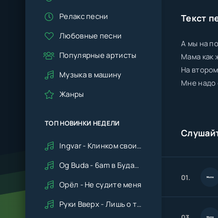
Релакс песни
Текст п
Любовные песни
А мы на п
Популярные артисты
Мама как 
На втором
Музыка в машину
Мне надо
Жанры
ТОП НОВИНКИ НЕДЕЛИ
Слушай
Ingvar - Клинком своим ударишь ты по сердцу мне
Og Buda - 6am в Будапеште
01.
Орёл - Не судите меня
Руки Вверх - Лишь о тебе мечтая (Remix cover Deep House)
03.