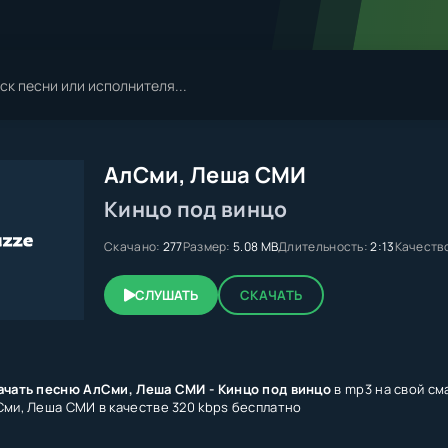
АлСми, Леша СМИ
Кинцо под винцо
Скачано:
277
Размер:
5.08 MB
Длительность:
2:13
Качеств
СЛУШАТЬ
СКАЧАТЬ
ачать песню АлСми, Леша СМИ - Кинцо под винцо
в mp3 на свой см
Сми, Леша СМИ в качестве 320 kbps бесплатно