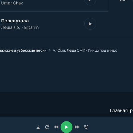
Umar Chak
Перепутала
Леша Лэ, Fantanin
захские и узбекские песни
АлСми, Леша СМИ - Кинцо под винцо
Главная
Тр
трация:
admin@muzze.net