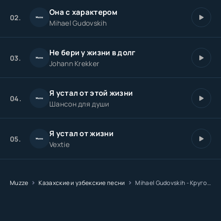
Она с характером
02.
Mihael Gudovskih
Не бери у жизни в долг
03.
Johann Krekker
Я устал от этой жизни
04.
Шансон для души
Я устал от жизни
05.
Vextie
Muzze
Казахские и узбекские песни
Mihael Gudovskih - Круговорот жизни