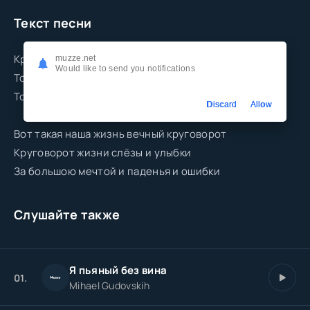
Текст песни
Круговорот жизни всё идёт по кругу
muzze.net
Would like to send you notifications
То теряем любовь то идём друг к другу
То нас бьёт эта боль то душа опять поёт
Discard
Allow
Вот такая наша жизнь вечный круговорот
Круговорот жизни слёзы и улыбки
За большою мечтой и паденья и ошибки
Слушайте также
Я пьяный без вина
01.
Mihael Gudovskih