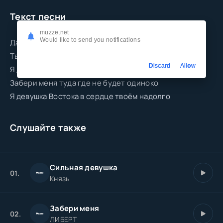
Текст песни
muzze.net
Would like to send you notifications
Давай с тобой пронесём это доверие
Твоя любовь это моё успокоение
Discard
Allow
Я девушка Востока в сердце твоём надолго
Забери меня туда где не будет одиноко
Я девушка Востока в сердце твоём надолго
Слушайте также
Сильная девушка
01.
Князь
Забери меня
02.
ЛИБЕРТ