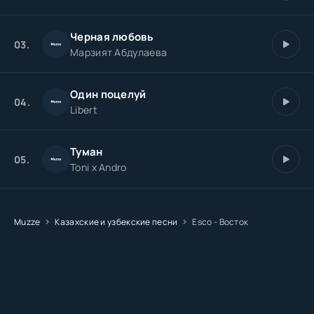
Черная любовь
03.
Марзият Абдулаева
Один поцелуй
04.
Libert
Туман
05.
Toni x Andro
Muzze
Казахские и узбекские песни
Esco - Восток