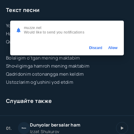
Текст песни
Yodimdadur yoqqan ziyo chirog'ing
muzze.net
Would like to send you notifications
Hamon chorlar bizni mehr bulog'ing
Qulog'imdan ketmas ilk qo'ng'irog'ing
Discard
Allow
Bolaligim o'tgan mening maktabim
Shoчligimga hamroh mening maktabim
Qadridonim ostonangga men keldim
Ustozlarim og'ushini yod etdim
Слушайте также
Dunyolar bersalar ham
01.
Izzat Shukurov