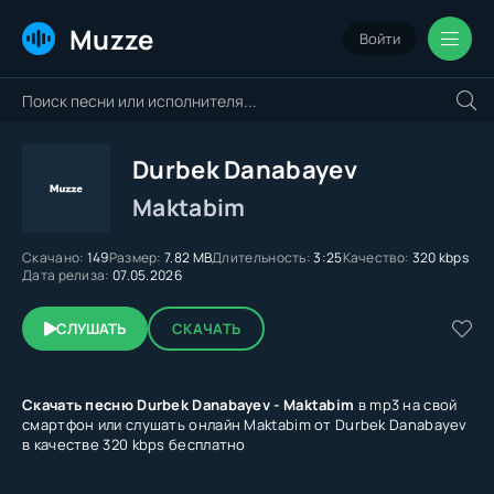
Muzze
Войти
Durbek Danabayev
Maktabim
Скачано:
149
Размер:
7.82 MB
Длительность:
3:25
Качество:
320 kbps
Дата релиза:
07.05.2026
СЛУШАТЬ
СКАЧАТЬ
Скачать песню Durbek Danabayev - Maktabim
в mp3 на свой
смартфон или слушать онлайн Maktabim от Durbek Danabayev
в качестве 320 kbps бесплатно