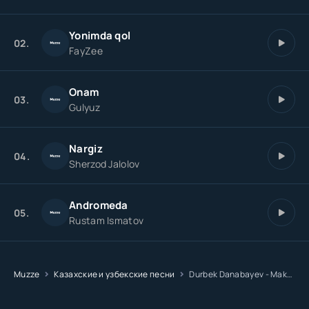
Yonimda qol
02.
FayZee
Onam
03.
Gulyuz
Nargiz
04.
Sherzod Jalolov
Andromeda
05.
Rustam Ismatov
Muzze
Казахские и узбекские песни
Durbek Danabayev - Maktabim