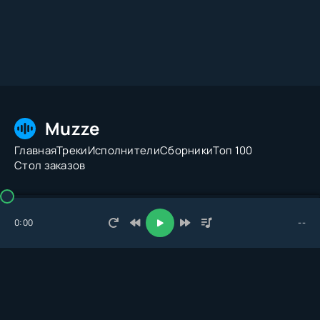
Muzze
Главная
Треки
Исполнители
Сборники
Топ 100
Стол заказов
© 2026 Muzze.net. Все права защищены. Администрация:
admin@muzze.net
0:00
--