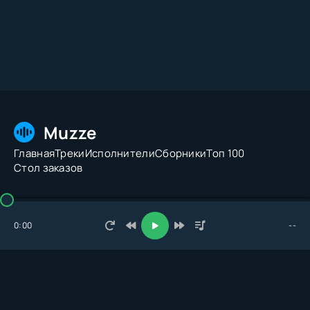
Muzze
Главная
Треки
Исполнители
Сборники
Топ 100
Стол заказов
© 2026 Muzze.net. Все права защищены. Администрация:
admin@muzze.net
0:00
--