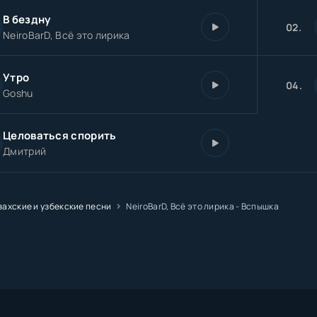
В бездну
02.
NeiroBarD, Всё это лирика
Утро
04.
Goshu
Целоваться спорить
Дмитрий
захские и узбекские песни
NeiroBarD, Всё это лирика - Вспышка