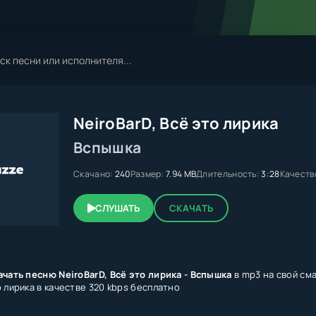
NeiroBarD, Всё это лирика
Вспышка
Скачано:
240
Размер:
7.94 MB
Длительность:
3:28
Качеств
СЛУШАТЬ
СКАЧАТЬ
ачать песню NeiroBarD, Всё это лирика - Вспышка
в mp3 на свой см
 лирика в качестве 320 kbps бесплатно