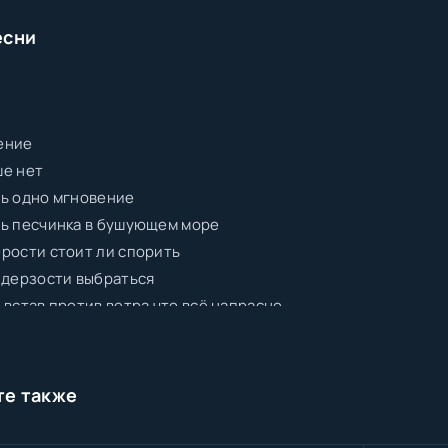
есни
ение
ше нет
ь одно мгновение
ь песчинка в бушующем море
рости стоит ли спорить
 дерзости выбраться
 встав против ветра что всё напрасно
те также