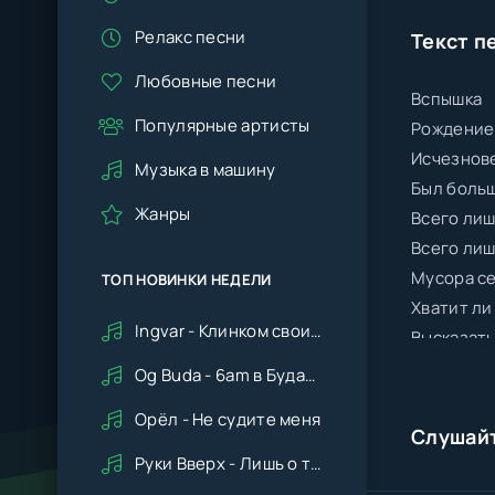
Релакс песни
Текст п
Любовные песни
Вспышка
Популярные артисты
Рождение
Исчезнов
Музыка в машину
Был боль
Жанры
Всего лиш
Всего лиш
Мусора се
ТОП НОВИНКИ НЕДЕЛИ
Хватит ли
Ingvar - Клинком своим ударишь ты по сердцу мне
Высказать
Og Buda - 6am в Будапеште
Орёл - Не судите меня
Слушай
Руки Вверх - Лишь о тебе мечтая (Remix cover Deep House)