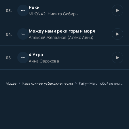
Реки
03.
MirON42, Никита Сибирь
Между нами реки горы и моря
04.
Алексей Железнов (Алекс Авни)
4 Утра
05.
Анна Седокова
Muzze
Казахские и узбекские песни
Faily - Мы с тобой летим на моря