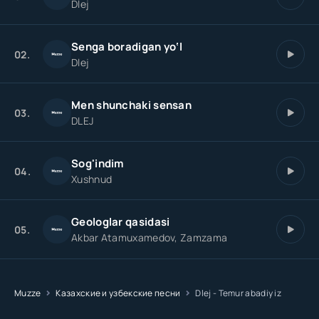
Dlej
Temur Temur nomim esar
Senga boradigan yo‘l
Temur Temur yurak yonar
02.
Dlej
Temur Temur izim qolar
Temur abadiy abadiy
Men shunchaki sensan
03.
DLEJ
Sog'indim
04.
Xushnud
Geologlar qasidasi
05.
Akbar Atamuxamedov, Zamzama
Muzze
Казахские и узбекские песни
Dlej - Temur abadiy iz