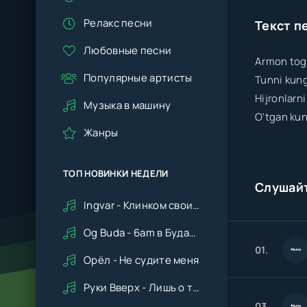
Релакс песни
Текст п
Любовные песни
Armon tog'
Популярные артисты
Tunni kun
Hijronlarni
Музыка в машину
O'tgan kun
Жанры
ТОП НОВИНКИ НЕДЕЛИ
Слушай
Ingvar - Клинком своим ударишь ты по сердцу мне
Og Buda - 6am в Будапеште
01.
Орёл - Не судите меня
Руки Вверх - Лишь о тебе мечтая (Remix cover Deep House)
03.