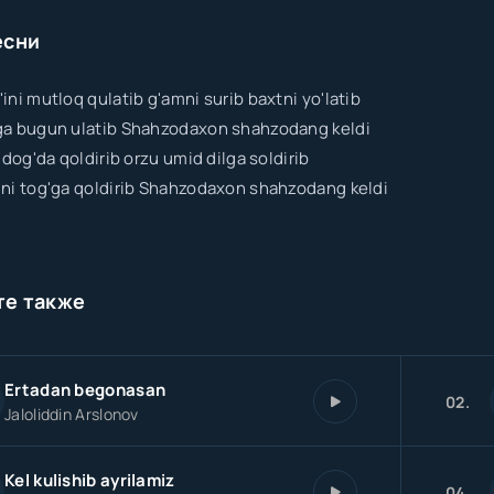
есни
ini mutloq qulatib g'amni surib baxtni yo'latib
ga bugun ulatib Shahzodaxon shahzodang keldi
 dog'da qoldirib orzu umid dilga soldirib
ni tog'ga qoldirib Shahzodaxon shahzodang keldi
те также
Ertadan begonasan
02.
Jaloliddin Arslonov
Kel kulishib ayrilamiz
04.