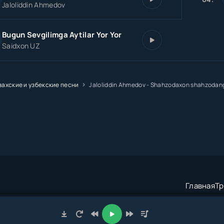
Jaloliddin Ahmedov
Bugun Sevgilimga Aytilar Yor Yor
Saidxon UZ
захские и узбекские песни
Jaloliddin Ahmedov - Shahzodaxon shahzodang
Главная
Тр
трация:
admin@muzze.net