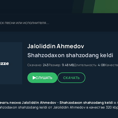
Jaloliddin Ahmedov
Shahzodaxon shahzodang keldi
Скачано:
243
Размер:
9.48 MB
Длительность:
4:08
Качеств
СЛУШАТЬ
СКАЧАТЬ
ачать песню Jaloliddin Ahmedov - Shahzodaxon shahzodang keldi
в 
hzodaxon shahzodang keldi от Jaloliddin Ahmedov в качестве 320 k