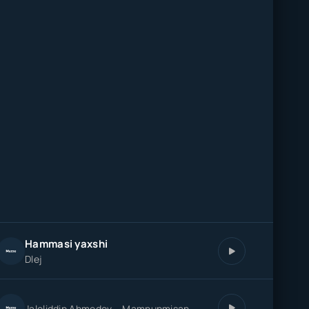
Hammasi yaxshi
Dlej
Jaloliddin Ahmedov – Mamnunmisan