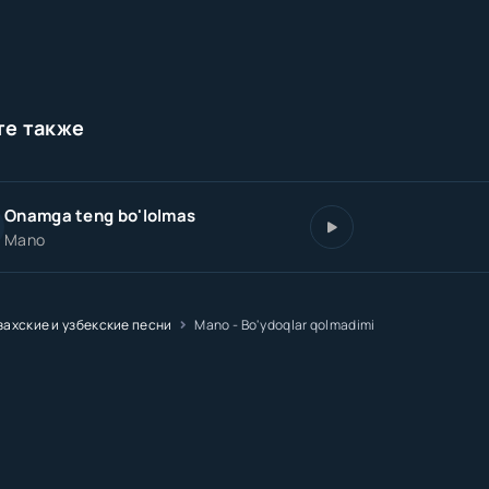
те также
Onamga teng bo'lolmas
Mano
захские и узбекские песни
Mano - Bo'ydoqlar qolmadimi