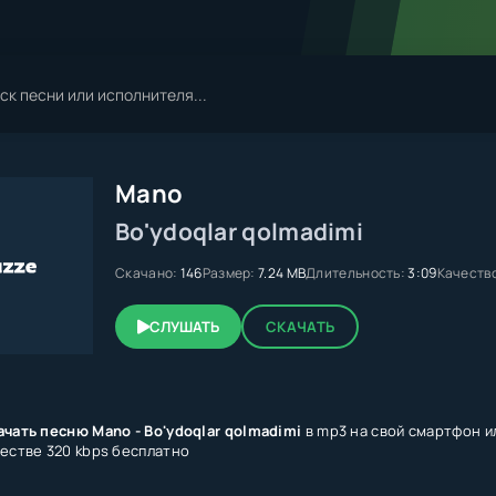
Mano
Bo'ydoqlar qolmadimi
Скачано:
146
Размер:
7.24 MB
Длительность:
3:09
Качеств
СЛУШАТЬ
СКАЧАТЬ
ачать песню Mano - Bo'ydoqlar qolmadimi
в mp3 на свой смартфон ил
честве 320 kbps бесплатно