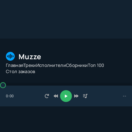
Muzze
Главная
Треки
Исполнители
Сборники
Топ 100
Стол заказов
© 2026 Muzze.net. Все права защищены. Администрация:
admin@muzze.net
0:00
--