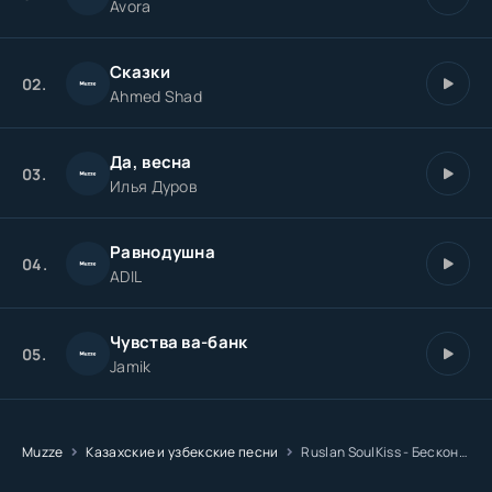
Avora
Каждый взгляд твой храню глубоко
Сказки
Без тебя мне дышать нелегко
02.
Ahmed Shad
Мои чувства к тебе бесконечные
Словно звёзды над нами беспечные
Да, весна
03.
Илья Дуров
Равнодушна
04.
ADIL
Чувства ва-банк
05.
Jamik
Muzze
Казахские и узбекские песни
Ruslan SoulKiss - Бесконечные чувства