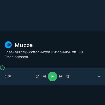
Muzze
Главная
Треки
Исполнители
Сборники
Топ 100
Стол заказов
© 2026 Muzze.net. Все права защищены. Администрация:
admin@muzze.net
0:00
--