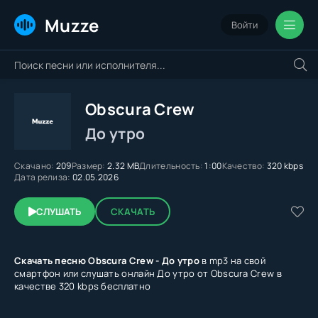
Muzze
Войти
Obscura Crew
До утро
Скачано:
209
Размер:
2.32 MB
Длительность:
1:00
Качество:
320 kbps
Дата релиза:
02.05.2026
СЛУШАТЬ
СКАЧАТЬ
Скачать песню Obscura Crew - До утро
в mp3 на свой
смартфон или слушать онлайн До утро от Obscura Crew в
качестве 320 kbps бесплатно