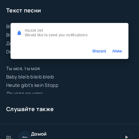
Текст песни
Bleib bleib bleib
muzze.net
Bis die Sonne kommt
Would like to send you notifications
До утра до утра
Deine Lippen sagen mehr als dein Mund verspricht
Discard
Allow
Ты моя, ты моя
Baby bleib bleib bleib
Heute gibt's kein Stopp
До утра до утра
Слушайте также
Домой
01.