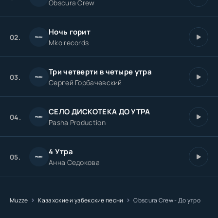
Obscura Crew
Ночь горит
02.
Mko records
Три четверти в четыре утра
03.
Сергей Горбачевский
СЕЛО ДИСКОТЕКА ДО УТРА
04.
Pasha Production
4 Утра
05.
Анна Седокова
Muzze
Казахские и узбекские песни
Obscura Crew - До утро