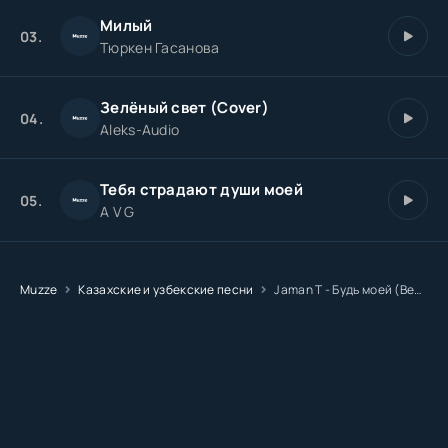
Милый
03.
Тюркен Гасанова
Зелёный свет (Cover)
04.
Aleks-Audio
Тебя страдают души моей
05.
A V G
Muzze
Казахские и узбекские песни
Jaman T - Будь моей (Beknur Remix)