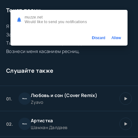
Текст песни
muzze.net
Would like to send you notifications
Я тебя найду на краю земли
Закрою глаза но сердце не спит
Discard
Allow
Ты зелёный свет моей души нефрит
Вознеси меня касанием ресниц.
Слушайте также
Любовь и сон (Cover Remix)
01.
Zyavo
Артистка
02.
Шамхан Далдаев