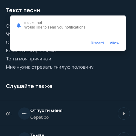
Текст песни
muzze.net
Это не моя проблема
Would like to send you notifications
Что ты давно забыла
Она тебя так съела гнилая половина
Discard
Allow
Если я твоя проблема
То ты моя причина и
Мне нужна отрезать гнилую половину
Слушайте также
Отпусти меня
01.
Серебро
Туман