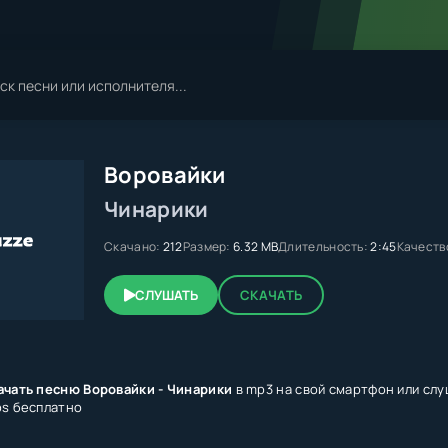
Воровайки
Чинарики
Скачано:
212
Размер:
6.32 MB
Длительность:
2:45
Качеств
СЛУШАТЬ
СКАЧАТЬ
ачать песню Воровайки - Чинарики
в mp3 на свой смартфон или слу
ps бесплатно