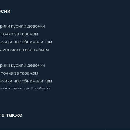
есни
рики курили девочки
точке за гаражом
нчики нас обнимали там
аменьки да всё тайком
рики курили девочки
точке за гаражом
нчики нас обнимали там
аменьки да всё тайком
те также