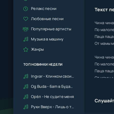
Релакс песни
Текст п
Любовные песни
Чина чина
Популярные артисты
По малоле
Паца паца
Музыка в машину
От мамы м
Жанры
Чина чина
По малоле
ТОП НОВИНКИ НЕДЕЛИ
Паца паца
Ingvar - Клинком своим ударишь ты по сердцу мне
От мамы-м
Og Buda - 6am в Будапеште
Орёл - Не судите меня
Слушай
Руки Вверх - Лишь о тебе мечтая (Remix cover Deep House)