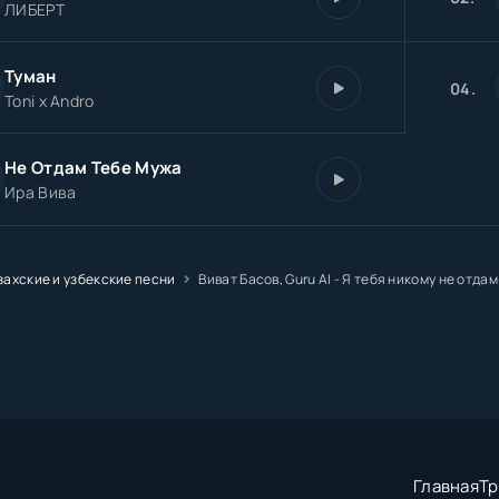
ЛИБЕРТ
Туман
04.
Toni x Andro
Не Отдам Тебе Мужа
Ира Вива
захские и узбекские песни
Виват Басов, Guru AI - Я тебя никому не отдам
Главная
Тр