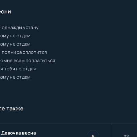
есни
 однажды устану
кому не отдам
кому не отдам
и полмира сплотится
я мне всем поплатиться
 я тебя не отдам
кому не отдам
те также
Девочка весна
02.