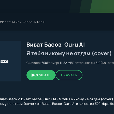
Виват Басов, Guru AI
Я тебя никому не отдам (cover)
Скачано:
600
Размер:
11.82 MB
Длительность:
5:09
Качест
СЛУШАТЬ
СКАЧАТЬ
чать песню Виват Басов, Guru AI - Я тебя никому не отдам (cover)
ому не отдам (cover) от Виват Басов, Guru AI в качестве 320 kbps б