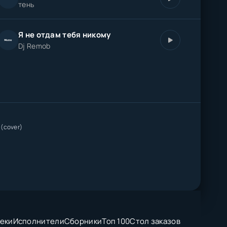
тень
Я не отдам тебя никому
Dj Remob
 (cover)
еки
Исполнители
Сборники
Топ 100
Стол заказов