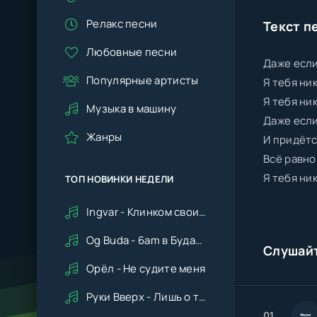
Релакс песни
Текст п
Любовные песни
Даже если
Популярные артисты
Я тебя ни
Я тебя ни
Музыка в машину
Даже есл
Жанры
И придётс
Всё равно
Я тебя ни
ТОП НОВИНКИ НЕДЕЛИ
Ingvar - Клинком своим ударишь ты по сердцу мне
Og Buda - 6am в Будапеште
Слушай
Орёл - Не судите меня
Руки Вверх - Лишь о тебе мечтая (Remix cover Deep House)
01.