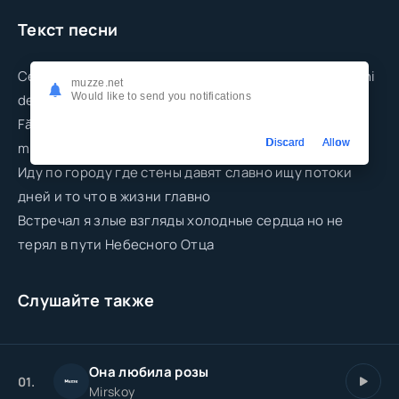
Текст песни
Ce vrei să primești aia dă mai departe iubirea de oameni
muzze.net
Would like to send you notifications
de rău te desparte
Fă bine oricui fără plată sau frică căci cerul pe cel ce e
Discard
Allow
milos îl ridică
Иду по городу где стены давят славно ищу потоки
дней и то что в жизни главно
Встречал я злые взгляды холодные сердца но не
терял в пути Небесного Отца
Слушайте также
Она любила розы
01.
Mirskoy