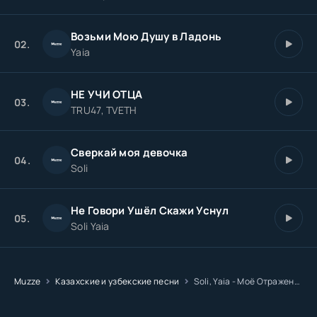
Возьми Мою Душу в Ладонь
02.
Yaia
НЕ УЧИ ОТЦА
03.
TRU47, TVETH
Сверкай моя девочка
04.
Soli
Не Говори Ушёл Скажи Уснул
05.
Soli Yaia
Muzze
Казахские и узбекские песни
Soli, Yaia - Моё Отраженье