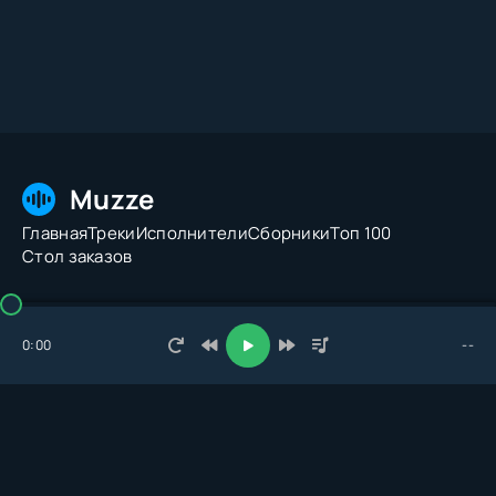
Muzze
Главная
Треки
Исполнители
Сборники
Топ 100
Стол заказов
© 2026 Muzze.net. Все права защищены. Администрация:
admin@muzze.net
0:00
--