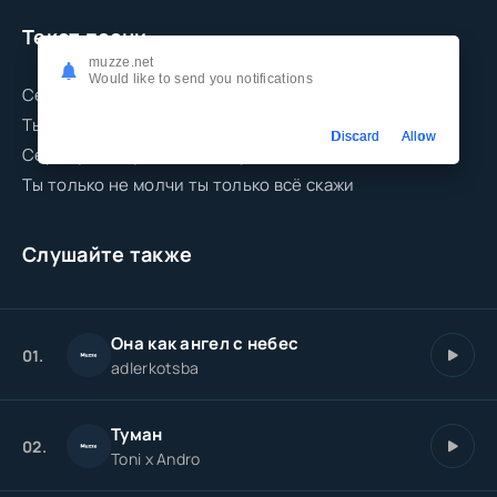
Текст песни
muzze.net
Would like to send you notifications
Сердцу моему смог подобрать ключи
Ты только мне ответь ты только всё скажи
Discard
Allow
Сердцу моему смог подобрать ключи
Ты только не молчи ты только всё скажи
Слушайте также
Она как ангел с небес
01.
adlerkotsba
Туман
02.
Toni x Andro