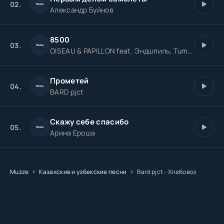
02.
Александр Буйнов
8500
03.
OISEAU & PAPILLON feat. Эндшпиль, TumaniYO
Прометей
04.
BARD pjct
Скажу себе спасибо
05.
Арина Ероша
Muzze
Казахские и узбекские песни
Bard pjct - Хлебовоз