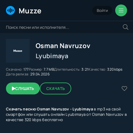
Muzze
Войти
Osman Navruzov
Lyubimaya
Скачано:
177
Размер:
7.7 MB
Длительность:
3:21
Качество:
320 kbps
Дата релиза:
29.04.2026
СЛУШАТЬ
СКАЧАТЬ
Скачать песню Osman Navruzov - Lyubimaya
в mp3 на свой
смартфон или слушать онлайн Lyubimaya от Osman Navruzov в
качестве 320 kbps бесплатно