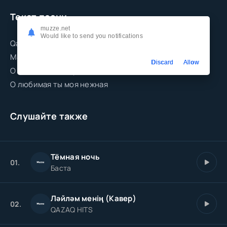
Текст песни
muzze.net
Would like to send you notifications
Qarasan mən tamana dım yetib sən yamana
Mən barin sən yanına canına canım sana
Discard
Allow
О любимая моя красивая
О любимая ты моя нежная
Слушайте также
Тёмная ночь
01.
Баста
Ләйләм менің (Кавер)
02.
QAZAQ HITS