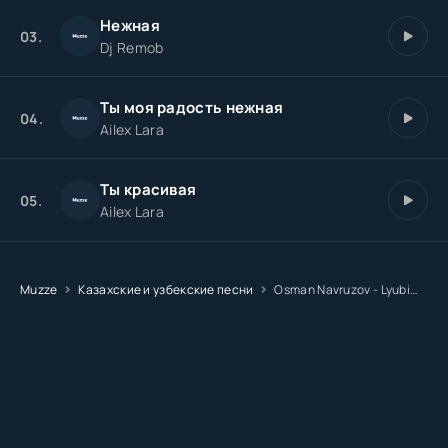
Нежная
03.
Dj Remob
Ты моя радость нежная
04.
Ailex Lara
Ты красивая
05.
Ailex Lara
Muzze
Казахские и узбекские песни
Osman Navruzov - Lyubimaya