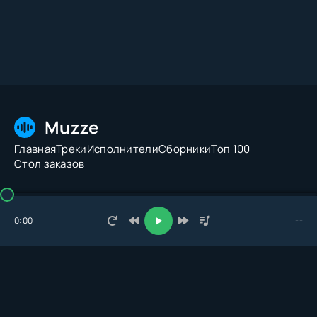
Muzze
Главная
Треки
Исполнители
Сборники
Топ 100
Стол заказов
© 2026 Muzze.net. Все права защищены. Администрация:
admin@muzze.net
0:00
--