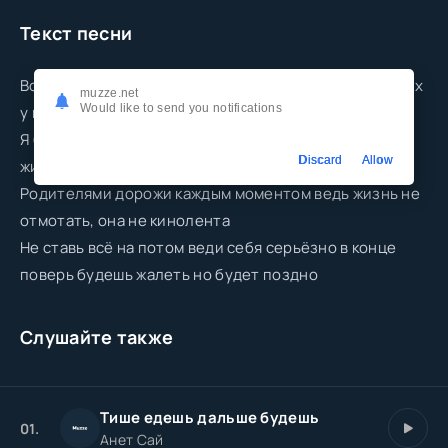
Текст песни
Вот вам совет ребята цените родителей ведь без них
muzze.net
Would like to send you notifications
у вас на пути одни вредители
Я бы щас отмотал назад где я дитё моментом но
Discard
Allow
жизнь не отмотать, она не кинолента
Родителями дорожи каждым моментом ведь жизнь не
отмотать, она не кинолента
Не ставь всё на потом веди себя серьёзно в конце
поверь будешь жалеть но будет поздно
Слушайте также
Тише едешь дальше будешь
01.
Анет Сай