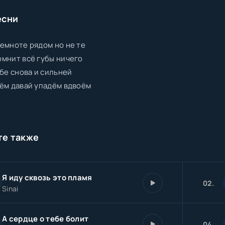
есни
емноте рядом но не те
мнит всё губы ничего
ебе снова и сильней
ём давай упадём вдвоём
те также
Я иду сквозь это пламя
02.
Sinai
А сердце о тебе болит
04.