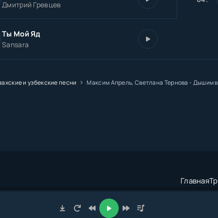
Дмитрий Гревцев
Ты Мой Яд
Sansara
захские и узбекские песни
Максим Апрель, Светлана Тернова - Дышим в
Главная
Тр
трация:
admin@muzze.net