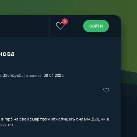
0
ВОЙТИ
нова
о:
320 kbps
Дата релиза:
28.04.2026
е
в mp3 на свой смартфон или слушать онлайн Дышим в
платно