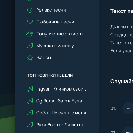
Релакс песни
Текст п
Любовные песни
Дышим в т
Популярные артисты
Сердце по
Тянет к т
Музыка в машину
Если упад
Жанры
ТОП НОВИНКИ НЕДЕЛИ
Слушай
Ingvar - Клинком своим ударишь ты по сердцу мне
Og Buda - 6am в Будапеште
01.
Орёл - Не судите меня
Руки Вверх - Лишь о тебе мечтая (Remix cover Deep House)
03.