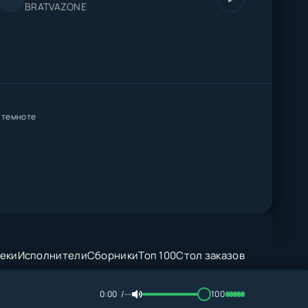
BRATVAZONE
 темноте
еки
Исполнители
Сборники
Топ 100
Стол заказов
0:00
--
100