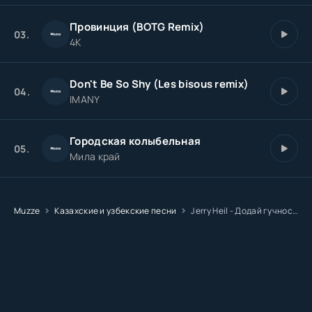
Провинция (BOTG Remix)
03.
4К
Don't Be So Shy (Les bisous remix)
04.
IMANY
Городская колыбельная
05.
Мила край
Muzze
Казахские и узбекские песни
Jerry Heil - Додай гучності (12 points remix)