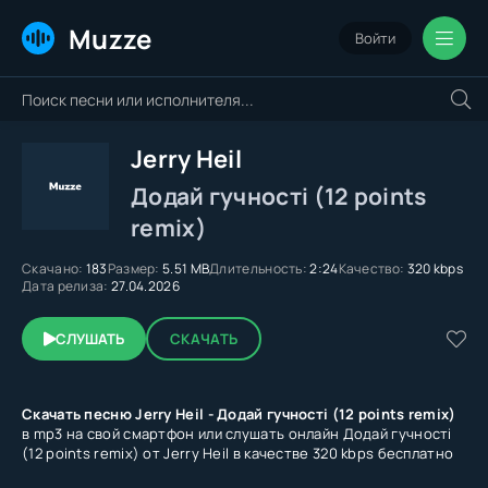
Muzze
Войти
Jerry Heil
Додай гучності (12 points
remix)
Скачано:
183
Размер:
5.51 MB
Длительность:
2:24
Качество:
320 kbps
Дата релиза:
27.04.2026
СЛУШАТЬ
СКАЧАТЬ
Скачать песню Jerry Heil - Додай гучності (12 points remix)
в mp3 на свой смартфон или слушать онлайн Додай гучності
(12 points remix) от Jerry Heil в качестве 320 kbps бесплатно