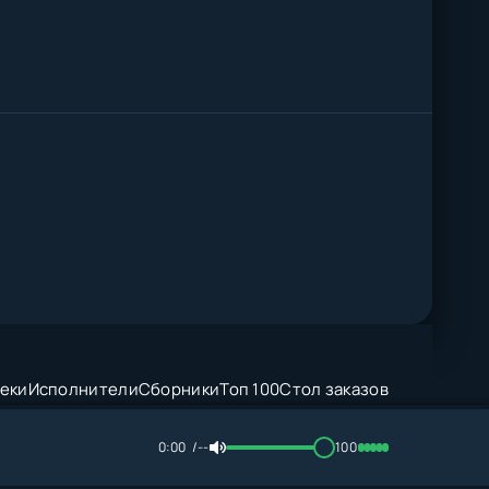
еки
Исполнители
Сборники
Топ 100
Стол заказов
0:00
--
100