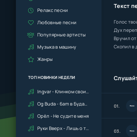
Текст п
Релакс песни
Голос тво
Любовные песни
Дух переп
Популярные артисты
Вручил от
Скопил в 
Музыка в машину
Жанры
Слушай
ТОП НОВИНКИ НЕДЕЛИ
Ingvar - Клинком своим ударишь ты по сердцу мне
Og Buda - 6am в Будапеште
01.
Орёл - Не судите меня
Руки Вверх - Лишь о тебе мечтая (Remix cover Deep House)
03.