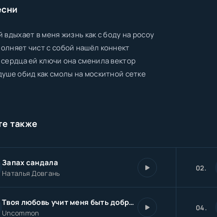
есни
й вдыхает в меня жизнь как с боду на росоу
олняет чист с собой нашёл коннект
 сердца ей ключи она сменила вектор
душе обид как смолы на москитной сетке
те также
Запах сандала
02.
Наталья Довгань
Твоя любовь учит меня быть добрым
04.
Uncommon