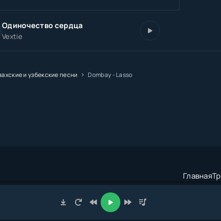
Одиночество сердца
Vextie
захские и узбекские песни
Dombay - Lasso
Главная
Тр
трация:
admin@muzze.net