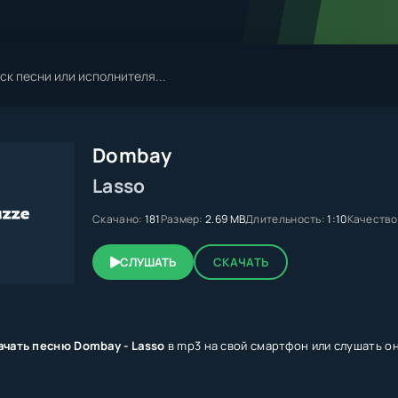
Dombay
Lasso
Скачано:
181
Размер:
2.69 MB
Длительность:
1:10
Качество
СЛУШАТЬ
СКАЧАТЬ
ачать песню Dombay - Lasso
в mp3 на свой смартфон или слушать он