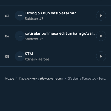
Tirnoq bir kun nasib etarmi?
03.
Saidxon UZ
xotiralar bo‘lmasa edi tun ham go‘zal bo‘lar aslida
04.
Saidxon Uz
KTM
05.
Xdinary Heroes
Muzze
Казахские и узбекские песни
G'aybulla Tursoatov - Seni yo'qotdim