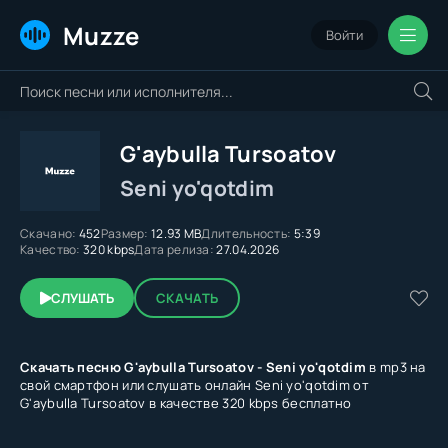
Muzze
Войти
G'aybulla Tursoatov
Seni yo'qotdim
Скачано:
452
Размер:
12.93 MB
Длительность:
5:39
Качество:
320 kbps
Дата релиза:
27.04.2026
СЛУШАТЬ
СКАЧАТЬ
Скачать песню G'aybulla Tursoatov - Seni yo'qotdim
в mp3 на
свой смартфон или слушать онлайн Seni yo'qotdim от
G'aybulla Tursoatov в качестве 320 kbps бесплатно