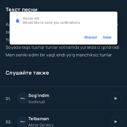
Текст песни
muzze.net
Would like to send you notifications
Agar yonimda bo'lmasang hanuz yonaman ich ichimdan
seni izlab har nafasimda
Discard
Allow
Yo'qolaman o'zim ichimda
Soyada raqs tushar tunlar xotiramda yurakda iz qoldiradi
Men seniki edim bir vaqt endi yo'q manchiksiz tunlar
Слушайте также
Sog'indim
01.
Xushnud
Telbaman
02.
Abror Do'stov