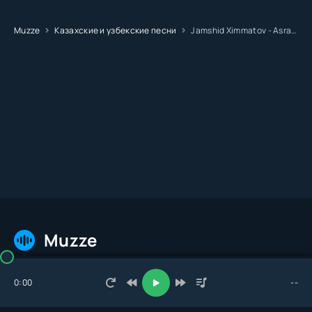
Muzze
Казахские и узбекские песни
Jamshid Ximmatov - Asragin
Muzze
Главная
Треки
Исполнители
Сборники
Топ 100
Стол заказов
0:00
--
© 2026 Muzze.net. Все права защищены. Администрация: