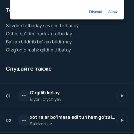
Текст песни
Discard
Allow
Sevdim telbaday sevdim telbaday
Oshiq bo'ldim har kun telbaday
Ba'zan bildirib ba'zan bildirmay
Qizg'onib rashk qildim tilbatay
Слушайте также
O'rgilib ketay
01.
Elyor To'ychiyev
xotiralar bo‘lmasa edi tun ham go‘zal bo‘lar aslida
02.
Saidxon Uz