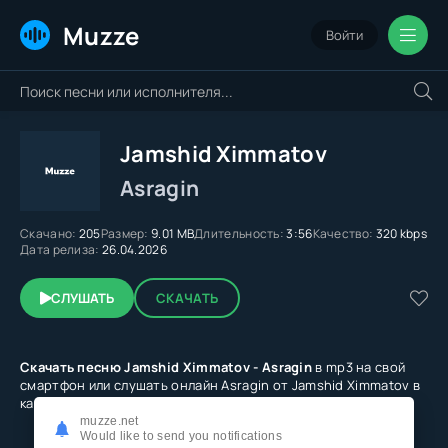
Muzze
Войти
Jamshid Ximmatov
Asragin
Скачано:
205
Размер:
9.01 MB
Длительность:
3:56
Качество:
320 kbps
Дата релиза:
26.04.2026
СЛУШАТЬ
СКАЧАТЬ
Скачать песню Jamshid Ximmatov - Asragin
в mp3 на свой
смартфон или слушать онлайн Asragin от Jamshid Ximmatov в
качестве 320 kbps бесплатно
muzze.net
Would like to send you notifications