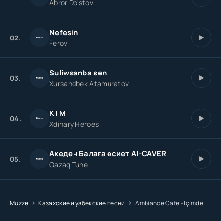
Abror Do'stov
Nefesin
02.
Ferov
Suliwsanba sen
03.
Xursandbek Atamuratov
KTM
04.
Xdinary Heroes
Акеден Балаға өсиет AI-CAVER
05.
Qazaq Tune
Muzze
Казахские и узбекские песни
Ambiance Cafe - İçimde Yarım Kalan