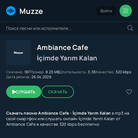
Muzze
Войти
Ambiance Cafe
İçimde Yarım Kalan
Скачано:
187
Размер:
8.25 MB
Длительность:
3:36
Качество:
320 kbps
Дата релиза:
26.04.2026
СЛУШАТЬ
СКАЧАТЬ
Скачать песню Ambiance Cafe - İçimde Yarım Kalan
в mp3 на
свой смартфон или слушать онлайн İçimde Yarım Kalan от
Ambiance Cafe в качестве 320 kbps бесплатно