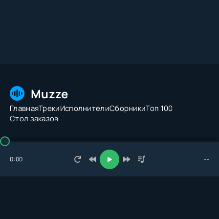
Muzze
Главная
Треки
Исполнители
Сборники
Топ 100
Стол заказов
© 2026 Muzze.net. Все права защищены. Администрация:
admin@muzze.net
0:00
--