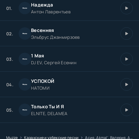
Надежда
А для звезды
01.
Антон Лаврентьев
Весенняя
02.
Эльбрус Джанмирзоев
1 Мая
03.
DJ EV, Сергей Есенин
УСПОКОЙ
04.
НАТОМИ
Только Ты И Я
05.
ELNITE, DELAMEA
Muzze
Казахские и узбекские песни
Асия, Akmal', Валерия, Антон Лаврентьев - Есть только миг